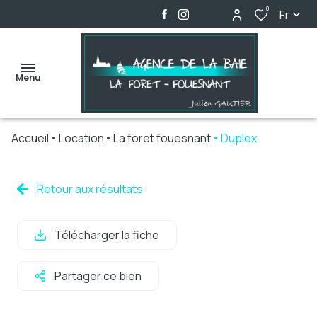
0
Fr
Menu
Accueil
Location
La foret fouesnant
Duplex
accueil
ventes
Retour aux résultats
locations
Télécharger la fiche
biens
vendus
Partager ce bien
alerte