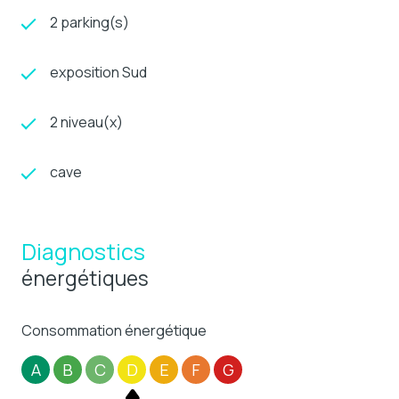
2 parking(s)
exposition Sud
2 niveau(x)
cave
Diagnostics
énergétiques
Consommation énergétique
A
B
C
D
E
F
G