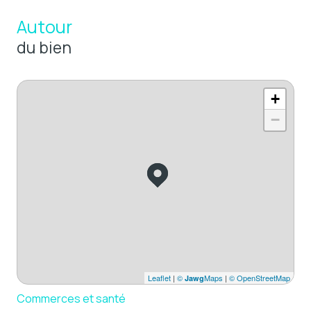
Autour
du bien
+
−
Leaflet
|
©
Maps
|
© OpenStreetMap
Jawg
Commerces et santé