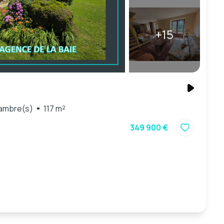
+15
ambre(s)
117 m²
349 900 €