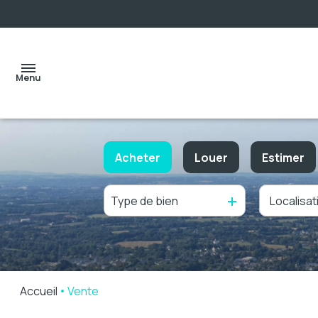
Menu
Acheter
Louer
Estimer
accueil
Type de bien
De l'ancien
à l'année
ventes
De l'immo pro
locations
Accueil
Vente