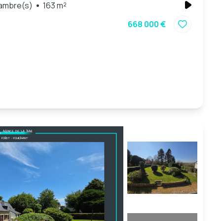
ambre(s)
163 m²
668 000 €