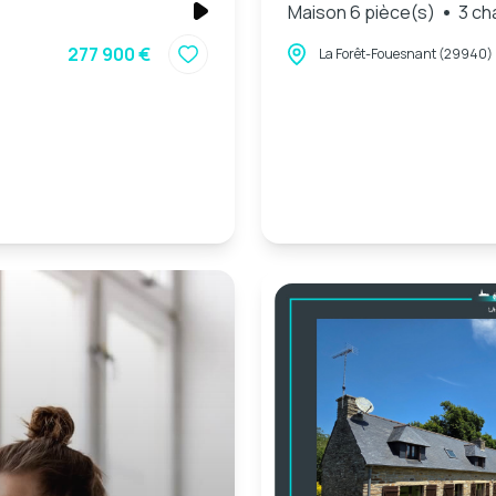
Maison 6 pièce(s)
3 ch
277 900 €
La Forêt-Fouesnant (29940)