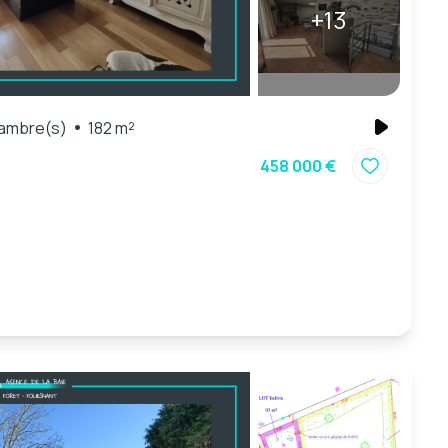
+13
ambre(s)
182 m²
458 000 €