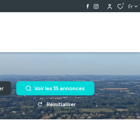
0
Fr
er
Voir les
35
annonces
Réinitialiser