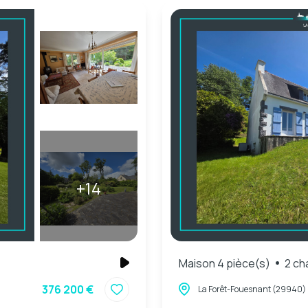
+14
Maison 4 pièce(s)
2 ch
376 200 €
La Forêt-Fouesnant (29940)