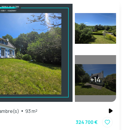
+14
ambre(s)
93 m²
324 700 €