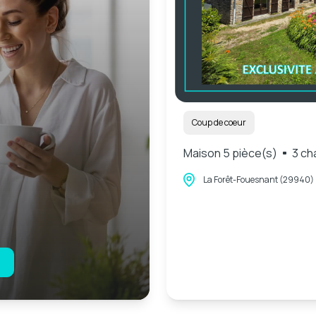
Coup de coeur
Maison 5 pièce(s)
3 ch
La Forêt-Fouesnant (29940)