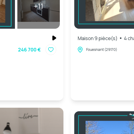
+11
Maison 9 pièce(s)
4 ch
246 700 €
Fouesnant (29170)