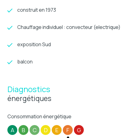
construit en 1973
Chauffage individuel : convecteur (electrique)
exposition Sud
balcon
Diagnostics
énergétiques
Consommation énergétique
A
B
C
D
E
F
G