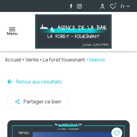
0
Fr
Menu
Accueil
Vente
La foret fouesnant
Maison
accueil
ventes
Retour aux résultats
locations
Partager ce bien
biens
vendus
alerte
Vendu