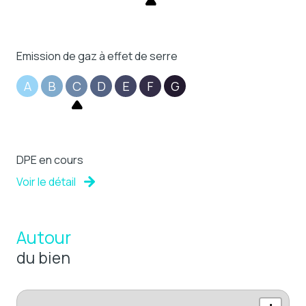
Emission de gaz à effet de serre
A
B
C
D
E
F
G
DPE en cours
Voir le détail
Autour
du bien