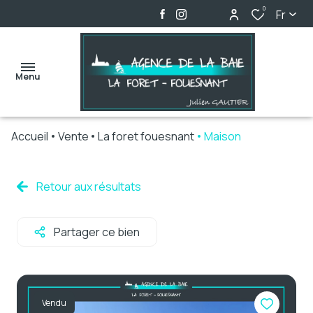
0
Fr
Menu
Accueil
Vente
La foret fouesnant
Maison
accueil
ventes
Retour aux résultats
locations
Partager ce bien
biens
vendus
alerte
Vendu