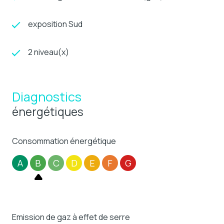
exposition Sud
2 niveau(x)
Diagnostics
énergétiques
Consommation énergétique
A
B
C
D
E
F
G
Emission de gaz à effet de serre