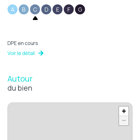
A
B
C
D
E
F
G
DPE en cours
Voir le détail
Autour
du bien
+
−