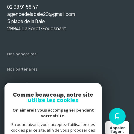
02 98 91 58 47
agencedelabaie29@gmail.com
5 place de la Baie
29940 La Forêt-Fouesnant
nos honoraires
nos partenaires
mentions légales
Comme beaucoup, notre site
admin
utilise les cookies
On aimerait vous accompagner pendant
politique rgpd
votre visite.
En poursuivant, vous acceptez l'utilisation des
Appeler
cookies
cookies par ce site, afin de vous proposer des
l'agent