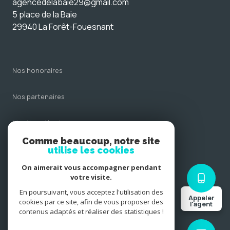
agencedelabaie29@gmail.com
5 place de la Baie
29940 La Forêt-Fouesnant
nos honoraires
nos partenaires
mentions légales
Comme beaucoup, notre site
admin
utilise les cookies
On aimerait vous accompagner pendant
politique rgpd
votre visite.
En poursuivant, vous acceptez l'utilisation des
Appeler
cookies
cookies par ce site, afin de vous proposer des
l'agent
contenus adaptés et réaliser des statistiques !