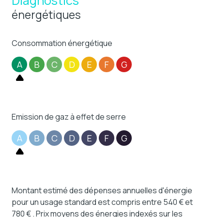
Diagnostics
énergétiques
Consommation énergétique
A
B
C
D
E
F
G
Emission de gaz à effet de serre
A
B
C
D
E
F
G
Montant estimé des dépenses annuelles d'énergie
pour un usage standard est compris entre 540 € et
780 € . Prix moyens des énergies indexés sur les