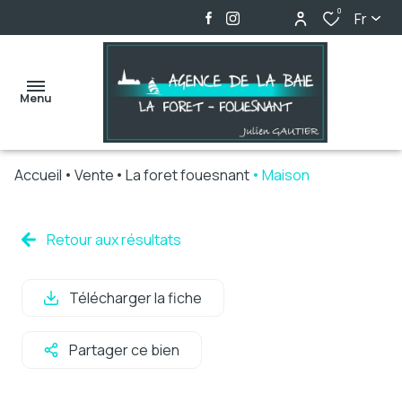
0
Fr
Menu
Accueil
Vente
La foret fouesnant
Maison
accueil
ventes
Retour aux résultats
locations
Télécharger la fiche
biens
vendus
Partager ce bien
alerte