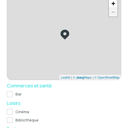
+
−
Leaflet
|
©
Maps
|
© OpenStreetMap
Jawg
Commerces et santé
Bar
Loisirs
Cinéma
Bibliothèque