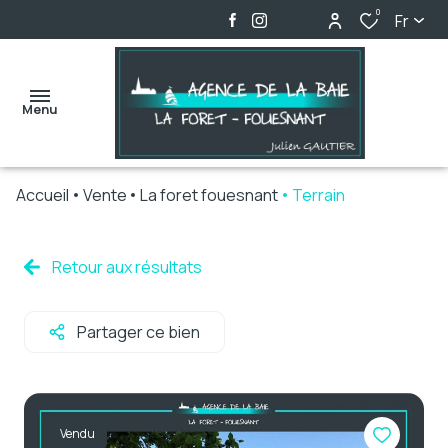
0
Fr
Menu
Accueil
Vente
La foret fouesnant
Terrain
accueil
ventes
Retour aux résultats
locations
Partager ce bien
biens
vendus
alerte
Vendu