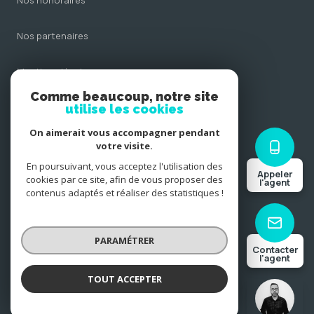
nos honoraires
nos partenaires
mentions légales
Comme beaucoup, notre site
admin
utilise les cookies
On aimerait vous accompagner pendant
politique rgpd
votre visite.
En poursuivant, vous acceptez l'utilisation des
Appeler
cookies
cookies par ce site, afin de vous proposer des
l'agent
contenus adaptés et réaliser des statistiques !
© 2026 | Tous droits réservés
PARAMÉTRER
Contacter
l'agent
Réalisé par
TOUT ACCEPTER
GAUTIER Julien
Négociateur