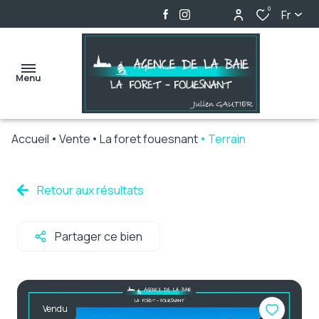
0
Fr
Menu
Accueil
Vente
La foret fouesnant
Terrain
accueil
ventes
Retour aux résultats
locations
Partager ce bien
biens
vendus
alerte
Vendu