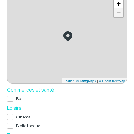
+
−
Leaflet
|
©
Maps
|
© OpenStreetMap
Jawg
Commerces et santé
Bar
Loisirs
Cinéma
Bibliothèque