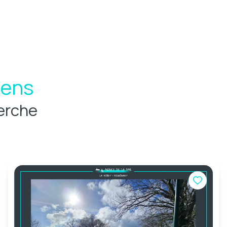
iens
erche