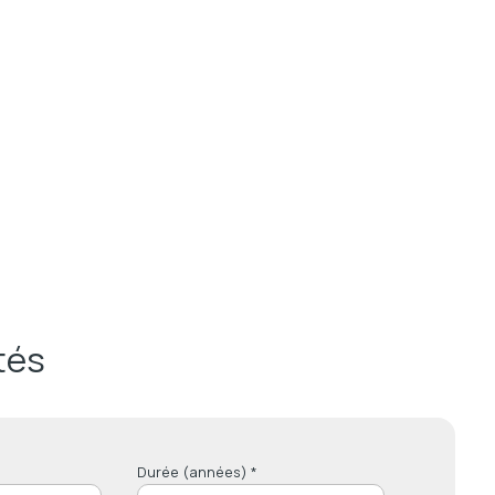
tés
Durée (années) *