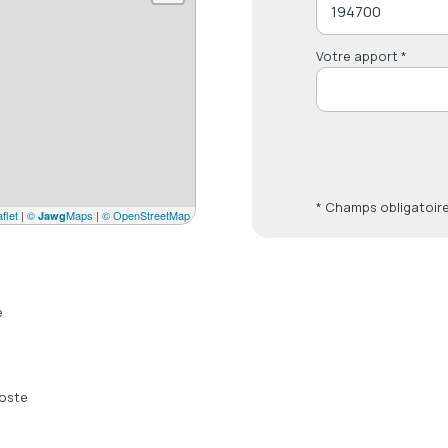
Votre apport *
* Champs obligatoir
flet
|
©
Maps
|
© OpenStreetMap
Jawg
e
oste