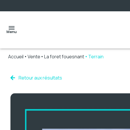
Menu
Accueil
Vente
La foret fouesnant
Terrain
accueil
Retour aux résultats
ventes
locations