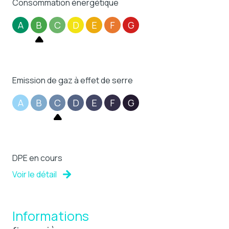
Consommation énergétique
A
B
C
D
E
F
G
Emission de gaz à effet de serre
A
B
C
D
E
F
G
DPE en cours
Voir le détail
Informations