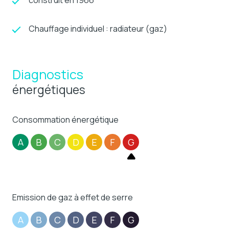
construit en 1966
Chauffage individuel : radiateur (gaz)
Diagnostics
énergétiques
Consommation énergétique
A
B
C
D
E
F
G
Emission de gaz à effet de serre
A
B
C
D
E
F
G