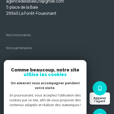
agencedelabaie29@gmail.com
5 place de la Baie
29940 La Forêt-Fouesnant
nos honoraires
nos partenaires
mentions légales
Comme beaucoup, notre site
admin
utilise les cookies
On aimerait vous accompagner pendant
politique rgpd
votre visite.
En poursuivant, vous acceptez l'utilisation des
Appeler
cookies
cookies par ce site, afin de vous proposer des
l'agent
contenus adaptés et réaliser des statistiques !