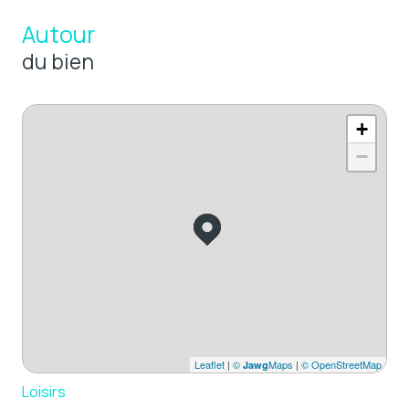
Autour
du bien
+
−
Leaflet
|
©
Maps
|
© OpenStreetMap
Jawg
Loisirs