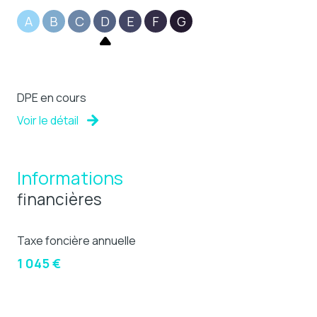
A
B
C
D
E
F
G
DPE en cours
Voir le détail
Informations
financières
Taxe foncière annuelle
1 045 €