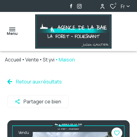
0
Fr
Menu
Accueil
Vente
St yvi
Maison
accueil
ventes
Retour aux résultats
locations
Partager ce bien
biens
vendus
alerte
Vendu