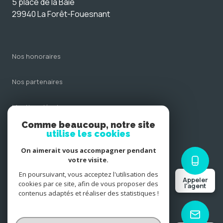
5 place de la Baie
29940 La Forêt-Fouesnant
nos honoraires
nos partenaires
mentions légales
Comme beaucoup, notre site
admin
utilise les cookies
On aimerait vous accompagner pendant
politique rgpd
votre visite.
En poursuivant, vous acceptez l'utilisation des
Appeler
cookies
cookies par ce site, afin de vous proposer des
l'agent
contenus adaptés et réaliser des statistiques !
© 2026 | Tous droits réservés