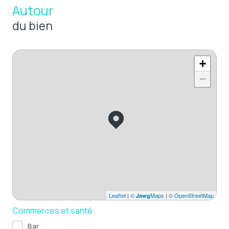
Autour
du bien
+
−
Leaflet
|
©
Maps
|
© OpenStreetMap
Jawg
Commerces et santé
Bar