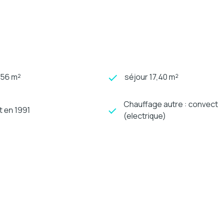
656 m²
séjour 17,40 m²
Chauffage autre : convec
t en 1991
(electrique)