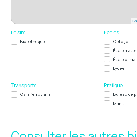
Lea
Loisirs
Ecoles
Bibliothèque
Collège
École mater
École primai
Lycée
Transports
Pratique
Gare ferroviaire
Bureau de p
Mairie
Consulter les autres b