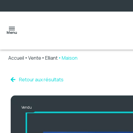
Menu
Accueil
Vente
Elliant
Maison
accueil
Retour aux résultats
ventes
Vendu
locations