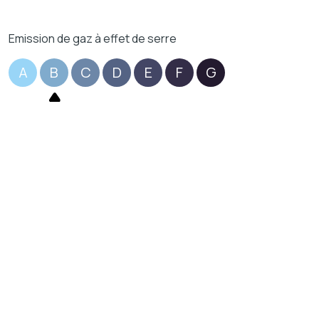
Emission de gaz à effet de serre
A
B
C
D
E
F
G