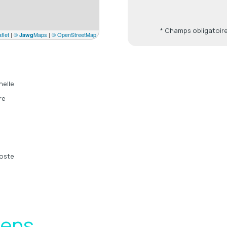
* Champs obligatoir
flet
|
©
Maps
|
© OpenStreetMap
Jawg
nelle
re
oste
iens