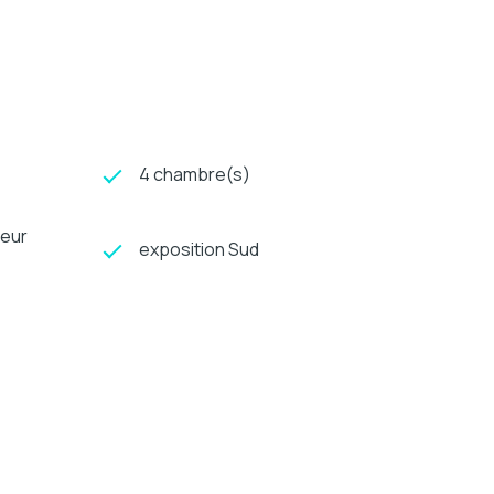
4 chambre(s)
teur
exposition Sud