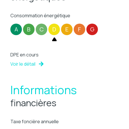
Consommation énergétique
A
B
C
D
E
F
G
DPE en cours
Voir le détail
Informations
financières
Taxe foncière annuelle