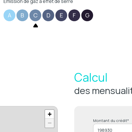
Emission de gaz à effet de serre
A
B
C
D
E
F
G
Calcul
des mensuali
+
Montant du crédit*
−