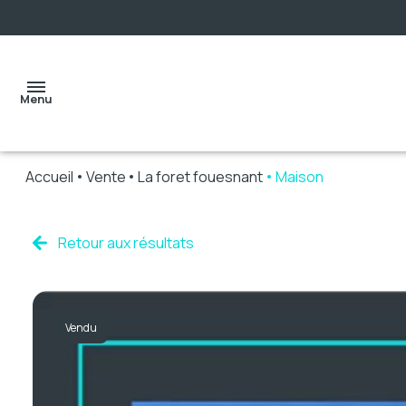
Menu
Accueil
Vente
La foret fouesnant
Maison
accueil
Retour aux résultats
ventes
Vendu
locations