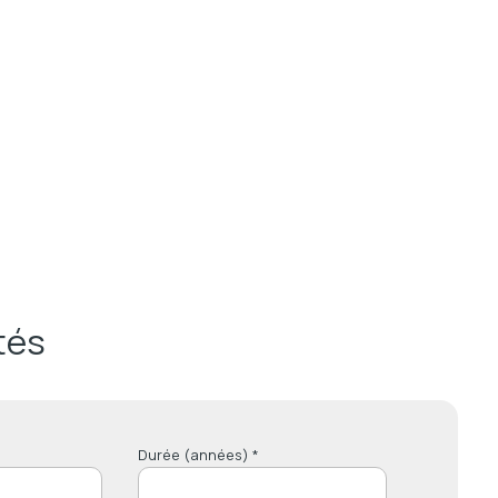
tés
Durée (années) *