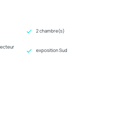
2 chambre(s)
vecteur
exposition Sud