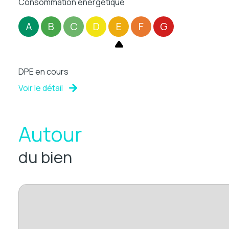
Consommation énergétique
A
B
C
D
E
F
G
DPE en cours
Voir le détail
Autour
du bien