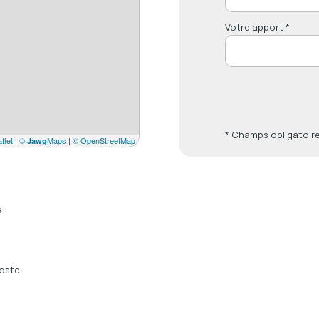
Votre apport *
* Champs obligatoir
flet
|
©
Maps
|
© OpenStreetMap
Jawg
e
oste