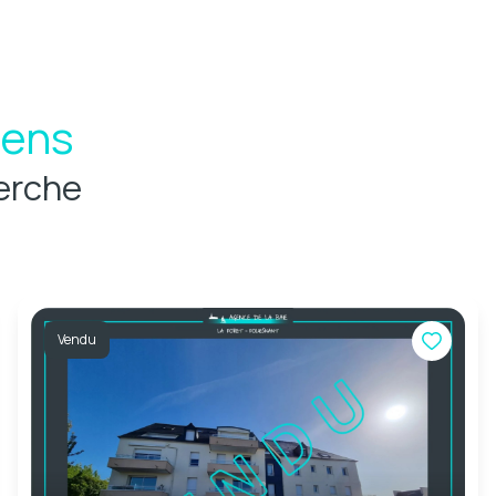
iens
erche
Vendu