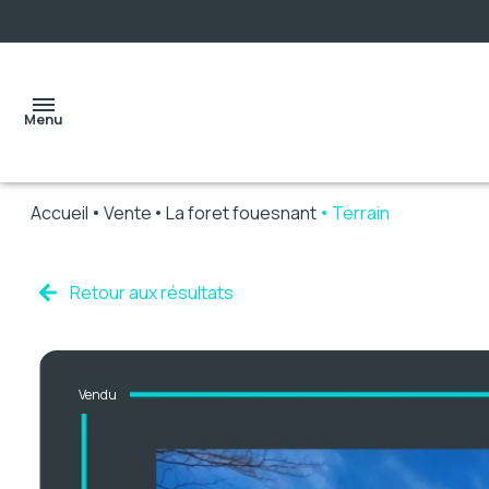
Menu
Accueil
Vente
La foret fouesnant
Terrain
accueil
Retour aux résultats
ventes
Vendu
locations