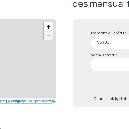
des mensuali
+
Montant du crédit*
−
Votre apport *
* Champs obligatoir
flet
|
©
Maps
|
© OpenStreetMap
Jawg
e