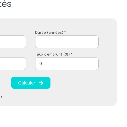
tés
Durée (années) *
Taux d'emprunt (%) *
Calculer
es