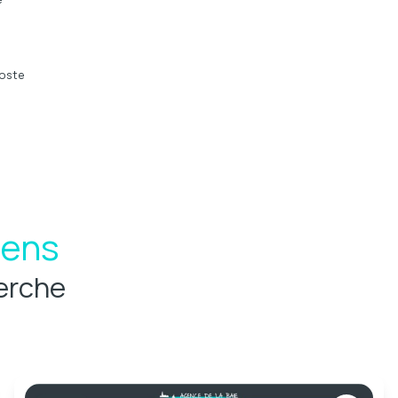
oste
iens
erche