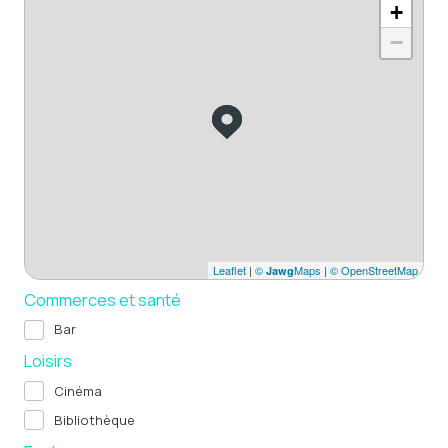
+
−
Leaflet
|
©
Maps
|
© OpenStreetMap
Jawg
Commerces et santé
Bar
Loisirs
Cinéma
Bibliothèque