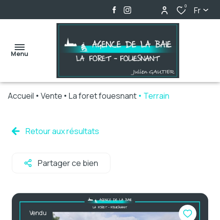
0
Fr
Menu
Accueil
Vente
La foret fouesnant
Terrain
accueil
ventes
Retour aux résultats
locations
Partager ce bien
biens
vendus
alerte
Vendu